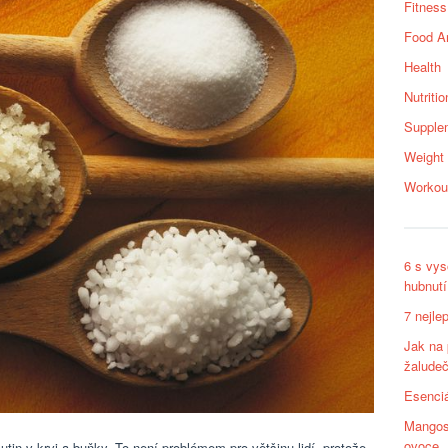
Fitness
Food A
Health
Nutritio
Supple
Weight
Workou
6 s vys
hubnutí
7 nejle
Jak na
žaludeč
Esenciá
Mangost
ovoce
utin v krvi a buňky. To není problémem pro většinu lidí, protože