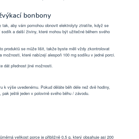
 žvýkací bonbony
 tak, aby vám pomohou obnovit elektrolyty ztratíte, když se
í sodík a další živiny, které mohou být užitečné během svého
o produktů se může lišit, takže byste měli vždy zkontrolovat
na možnosti, které nabízejí alespoň 100 mg sodíku v jedné porci.
e dát přednost jiné možnosti.
ivu k výše uvedenému. Pokud děláte běh déle než dvě hodiny,
, pak ještě jeden v polovině svého běhu / závodu.
ůměrná velikost porce je přibližně 0,5 g, který obsahuje asi 200