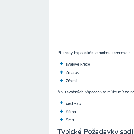
Příznaky hyponatrémie mohou zahrnovat:
svalové křeče
Zmatek
Závrať
A v závažných případech to může mít za n
záchvaty
Kóma
Smrt
Typické Požadavky sod