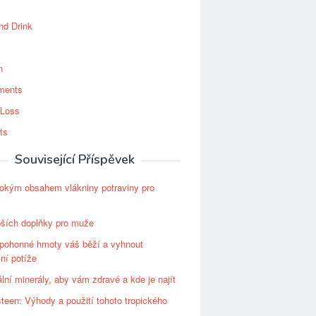
nd Drink
n
ments
 Loss
ts
Související Příspěvek
okým obsahem vlákniny potraviny pro
pších doplňky pro muže
 pohonné hmoty váš běží a vyhnout
ní potíže
lní minerály, aby vám zdravé a kde je najít
een: Výhody a použití tohoto tropického