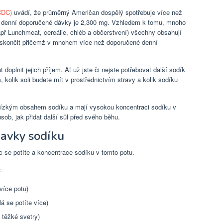
CDC)
uvádí, že průměrný Američan dospělý spotřebuje více než
 denní doporučené dávky je 2,300 mg. Vzhledem k tomu, mnoho
např Lunchmeat, cereálie, chléb a občerstvení) všechny obsahují
skončit přičemž v mnohem více než doporučené denní
 doplnit jejich příjem. Ať už jste či nejste potřebovat další sodík
kolik soli budete mít v prostřednictvím stravy a kolik sodíku
 nízkým obsahem sodíku a mají vysokou koncentraci sodíku v
ob, jak přidat další sůl před svého běhu.
davky sodíku
moc se potíte a koncentrace sodíku v tomto potu.
:
více potu)
lá se potíte více)
ě těžké svetry)