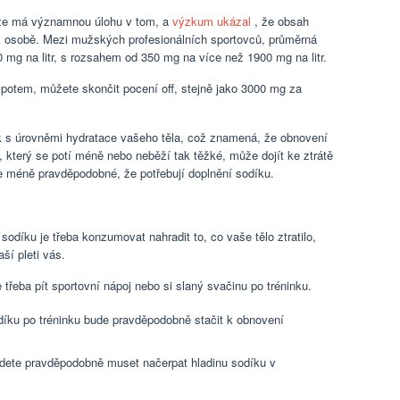
 že má významnou úlohu v tom, a
výzkum ukázal
, že obsah
 k osobě. Mezi mužských profesionálních sportovců, průměrná
0 mg na litr, s rozsahem od 350 mg na více než 1900 mg na litr.
 potem, můžete skončit pocení off, stejně jako 3000 mg za
k s úrovněmi hydratace vašeho těla, což znamená, že obnovení
ec, který se potí méně nebo neběží tak těžké, může dojít ke ztrátě
je méně pravděpodobné, že potřebují doplnění sodíku.
odíku je třeba konzumovat nahradit to, co vaše tělo ztratilo,
aší pleti vás.
e třeba pít sportovní nápoj nebo si slaný svačinu po tréninku.
sodíku po tréninku bude pravděpodobně stačit k obnovení
budete pravděpodobně muset načerpat hladinu sodíku v