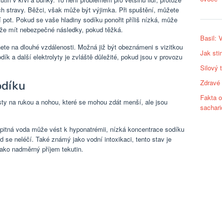
jich stravy. Běžci, však může být výjimka. Při spuštění, můžete
ozí pot. Pokud se vaše hladiny sodíku ponořit příliš nízká, může
ůže mít nebezpečné následky, pokud těžká.
Basil: 
ete na dlouhé vzdálenosti. Možná již být obeznámeni s vizitkou
Jak sti
ík a další elektrolyty je zvláště důležité, pokud jsou v provozu
Silový 
Zdravé 
odíku
Fakta o
sty na rukou a nohou, které se mohou zdát menší, ale jsou
sachari
n pitná voda může vést k hyponatrémii, nízká koncentrace sodíku
ud se neléčí. Také známý jako vodní intoxikaci, tento stav je
ako nadměrný příjem tekutin.