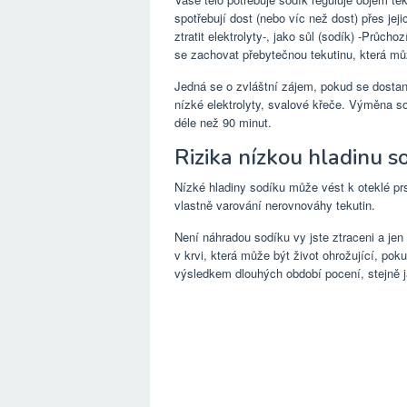
spotřebují dost (nebo víc než dost) přes je
ztratit elektrolyty-, jako sůl (sodík) -Průch
se zachovat přebytečnou tekutinu, která m
Jedná se o zvláštní zájem, pokud se dostan
nízké elektrolyty, svalové křeče. Výměna sod
déle než 90 minut.
Rizika nízkou hladinu s
Nízké hladiny sodíku může vést k oteklé pr
vlastně varování nerovnováhy tekutin.
Není náhradou sodíku vy jste ztraceni a je
v krvi, která může být život ohrožující, pok
výsledkem dlouhých období pocení, stejně j