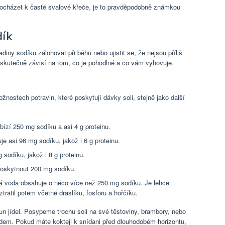
docházet k časté svalové křeče, je to pravděpodobně známkou
dík
diny sodíku zálohovat při běhu nebo ujistit se, že nejsou příliš
 skutečně závisí na tom, co je pohodlné a co vám vyhovuje.
n
ožnostech potravin, které poskytují dávky soli, stejně jako další
bízí 250 mg sodíku a asi 4 g proteinu.
 asi 96 mg sodíku, jakož i 6 g proteinu.
sodíku, jakož i 8 g proteinu.
poskytnout 200 mg sodíku.
 voda obsahuje o něco více než 250 mg sodíku. Je lehce
 ztratil potem včetně draslíku, fosforu a hořčíku.
-run jídel. Posypeme trochu soli na své těstoviny, brambory, nebo
vodem. Pokud máte koktejl k snídani před dlouhodobém horizontu,