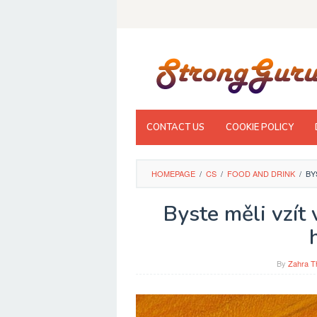
Skip
to
content
CONTACT US
COOKIE POLICY
HOMEPAGE
/
CS
/
FOOD AND DRINK
/
BY
Byste měli vzít
By
Zahra T