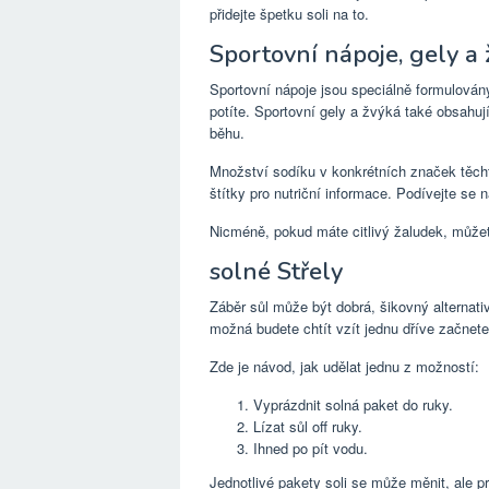
přidejte špetku soli na to.
Sportovní nápoje, gely a
Sportovní nápoje jsou speciálně formulovány
potíte. Sportovní gely a žvýká také obsahuj
běhu.
Množství sodíku v konkrétních značek těcht
štítky pro nutriční informace. Podívejte se 
Nicméně, pokud máte citlivý žaludek, můžet
solné Střely
Záběr sůl může být dobrá, šikovný alternat
možná budete chtít vzít jednu dříve začnete
Zde je návod, jak udělat jednu z možností:
Vyprázdnit solná paket do ruky.
Lízat sůl off ruky.
Ihned po pít vodu.
Jednotlivé pakety soli se může měnit, ale pr