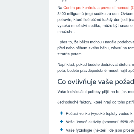
Na
Centra pro kontrolu a prevenci nemocí (
3400 miligramů (mg) sodíku za den. Ovšem
potravin, které lidé běžně každý den jedí (
vysoké množství sodíku, může být snadno 
množství.
I přes to, že běžci mohou i nadále potřebovat
před nebo během svého běhu, závisí na tom, 
ztratíte potem.
Například, pokud budete dodržovat dietu s
potu, budete pravděpodobně muset najít způs
Co ovlivňuje vaše poža
Vaše individuální potřeby přijít na to, jak 
Jednoduché faktory, které hrají do toho patří
Počasí venku (vysoké teploty vedou k 
Vaše úroveň aktivity (pracovní těžší dě
Vaše fyziologie (někteří lidé jsou prost