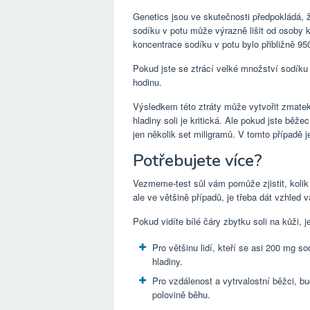
Genetics jsou ve skutečnosti předpokládá,
sodíku v potu může výrazně lišit od osoby
koncentrace sodíku v potu bylo přibližně 95
Pokud jste se ztrácí velké množství sodíku
hodinu.
Výsledkem této ztráty může vytvořit zmate
hladiny soli je kritická. Ale pokud jste běž
jen několik set miligramů. V tomto případě 
Potřebujete více?
Vezmeme-test sůl vám pomůže zjistit, kolik s
ale ve většině případů, je třeba dát vzhled v
Pokud vidíte bílé čáry zbytku soli na kůži, j
Pro většinu lidí, kteří se asi 200 mg 
hladiny.
Pro vzdálenost a vytrvalostní běžci, 
polovině běhu.