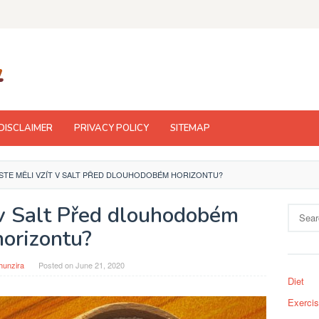
DISCLAIMER
PRIVACY POLICY
SITEMAP
STE MĚLI VZÍT V SALT PŘED DLOUHODOBÉM HORIZONTU?
 v Salt Před dlouhodobém
Search
for:
horizontu?
hunzira
Posted on
June 21, 2020
Diet
Exerci