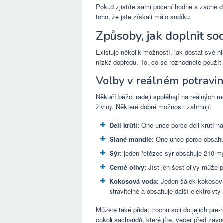
Pokud zjistíte sami pocení hodně a začne 
toho, že jste získali málo sodíku.
Způsoby, jak doplnit so
Existuje několik možností, jak dostat své hla
nízká dopředu. To, co se rozhodnete použít
Volby v reálném potravi
Někteří běžci raději spoléhají na reálných m
živiny. Některé dobré možnosti zahrnují:
Deli krůtí:
One-unce porce deli krůtí na
Slané mandle:
One-unce porce obsahuje
Sýr:
jeden řetězec sýr obsahuje 210 mg 
Černé olivy:
Jíst jen šest olivy může 
Kokosová voda:
Jeden šálek kokosová
stravitelné a obsahuje další elektrolyty
Můžete také přidat trochu soli do jejich pre
cokoli sacharidů, které jíte, večer před zá